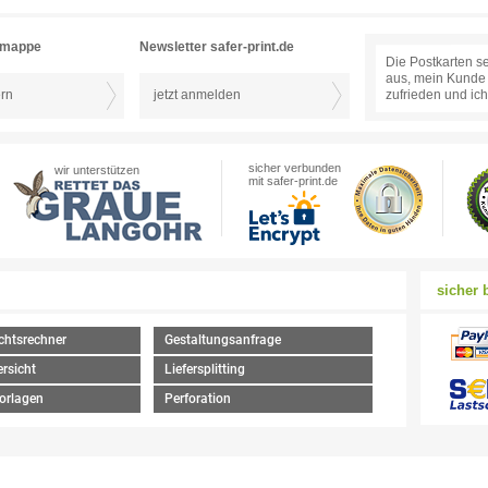
rmappe
Newsletter safer-print.de
Die Postkarten s
aus, mein Kunde 
ern
jetzt anmelden
zufrieden und ic
vielen Dank …
sicher verbunden
wir unterstützen
mit safer-print.de
sicher 
chtsrechner
Gestaltungsanfrage
rsicht
Liefersplitting
orlagen
Perforation