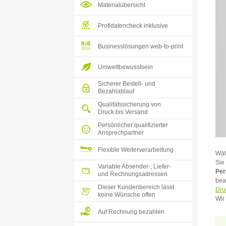
Materialübersicht
Profidatencheck inklusive
Businesslösungen web-to-print
Umweltbewusstsein
Sicherer Bestell- und
Bezahlablauf
Qualitätssicherung von
Druck bis Versand
Persönlicher qualifizierter
Ansprechpartner
Flexible Weiterverarbeitung
Wäh
Sie
Variable Absender-, Liefer-
Per
und Rechnungsadressen
bea
Dieser Kundenbereich lässt
Dru
keine Wünsche offen
Wir
Auf Rechnung bezahlen