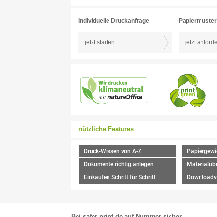
Individuelle Druckanfrage
Papiermuste
jetzt starten
jetzt anford
nützliche Features
Druck-Wissen von A-Z
Papiergewi
Dokumente richtig anlegen
Materialübe
Einkaufen Schritt für Schritt
Downloadv
Bei safer-print.de auf Nummer sicher …