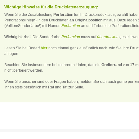
Wichtige Hinweise für die Druckdatenerzeugung:
Wenn Sie die Zusatzleistung
Perforation
für Ihr Druckprodukt ausgewählt haben,
Perforationslinie(n) in den Druckdaten
an Originalposition
mit aus. Dazu legen 
(Vollton/Sonderfarbe!) mit Namen
Perforation
an und färben die Perforationslinie
Wichtig hierbei:
Die Sonderfarbe
Perforation
muss auf
überdrucken
gestellt we
Lesen Sie bei Bedarf
hier
noch einmal ganz ausführlich nach, wie Sie Ihre
Druc
anlegen.
Beachten Sie insbesondere bei mehreren Linien, das ein
Greiferrand
von
17 
nicht perforiert werden.
Wenn Sie unsicher sind oder Fragen haben, melden Sie sich auch gerne per Emai
Ihnen stets persönlich mit Rat und Tat zur Seite.