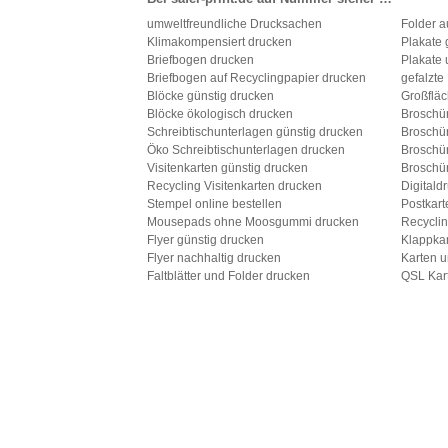
umweltfreundliche Drucksachen
Folder a
Klimakompensiert drucken
Plakate 
Briefbogen drucken
Plakate 
Briefbogen auf Recyclingpapier drucken
gefalzte
Blöcke günstig drucken
Großfläc
Blöcke ökologisch drucken
Broschü
Schreibtischunterlagen günstig drucken
Broschü
Öko Schreibtischunterlagen drucken
Broschü
Visitenkarten günstig drucken
Broschü
Recycling Visitenkarten drucken
Digitald
Stempel online bestellen
Postkart
Mousepads ohne Moosgummi drucken
Recyclin
Flyer günstig drucken
Klappkar
Flyer nachhaltig drucken
Karten u
Faltblätter und Folder drucken
QSL Kar