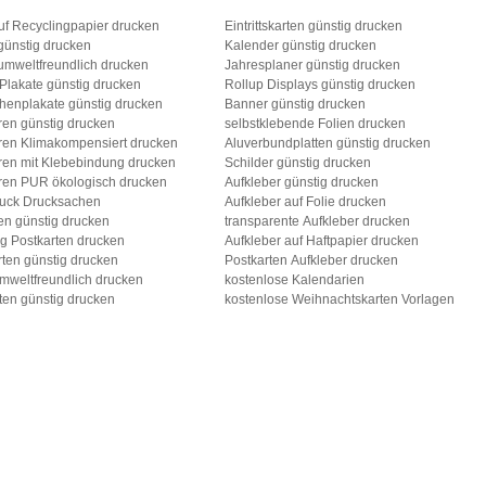
uf Recyclingpapier drucken
Eintrittskarten günstig drucken
günstig drucken
Kalender günstig drucken
umweltfreundlich drucken
Jahresplaner günstig drucken
 Plakate günstig drucken
Rollup Displays günstig drucken
henplakate günstig drucken
Banner günstig drucken
ren günstig drucken
selbstklebende Folien drucken
ren Klimakompensiert drucken
Aluverbundplatten günstig drucken
ren mit Klebebindung drucken
Schilder günstig drucken
ren PUR ökologisch drucken
Aufkleber günstig drucken
ruck Drucksachen
Aufkleber auf Folie drucken
en günstig drucken
transparente Aufkleber drucken
g Postkarten drucken
Aufkleber auf Haftpapier drucken
ten günstig drucken
Postkarten Aufkleber drucken
mweltfreundlich drucken
kostenlose Kalendarien
ten günstig drucken
kostenlose Weihnachtskarten Vorlagen