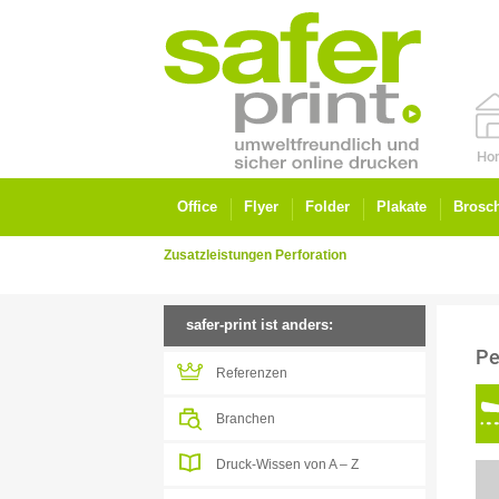
Ho
Office
Flyer
Folder
Plakate
Brosc
Zusatzleistungen Perforation
safer-print ist anders:
Pe
Referenzen
Branchen
Druck-Wissen von A – Z