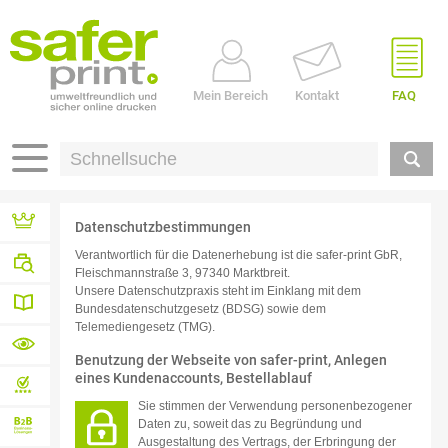
Mein Bereich
Kontakt
FAQ
Datenschutzbestimmungen
Verantwortlich für die Datenerhebung ist die safer-print GbR,
Referenzen
Fleischmannstraße 3, 97340 Marktbreit.
Unsere Datenschutzpraxis steht im Einklang mit dem
Branchen
Bundesdatenschutzgesetz (BDSG) sowie dem
Telemediengesetz (TMG).
Druck-
Benutzung der Webseite von safer-print, Anlegen
Wissen
eines Kundenaccounts, Bestellablauf
Materialübersicht
Sie stimmen der Verwendung personenbezogener
von A – Z
Profidatencheck
Daten zu, soweit das zu Begründung und
Ausgestaltung des Vertrags, der Erbringung der