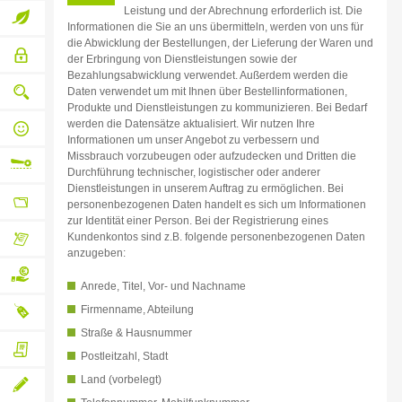
inklusive
Leistung und der Abrechnung erforderlich ist. Die
Businesslösungen
Informationen die Sie an uns übermitteln, werden von uns für
die Abwicklung der Bestellungen, der Lieferung der Waren und
web-to-
Umweltbewusstsein
der Erbringung von Dienstleistungen sowie der
Bezahlungsabwicklung verwendet. Außerdem werden die
Sicherer
print
Daten verwendet um mit Ihnen über Bestellinformationen,
Bestell-
und
Produkte und Dienstleistungen zu kommunizieren. Bei Bedarf
Qualitätssicherung
Bezahlablauf
werden die Datensätze aktualisiert. Wir nutzen Ihre
von
Informationen um unser Angebot zu verbessern und
Druck
Persönlicher
bis
Missbrauch vorzubeugen oder aufzudecken und Dritten die
qualifizierter
Versand
Durchführung technischer, logistischer oder anderer
Ansprechpartner
Dienstleistungen in unserem Auftrag zu ermöglichen. Bei
Flexible
personenbezogenen Daten handelt es sich um Informationen
zur Identität einer Person. Bei der Registrierung eines
Variable
Weiterverarbeitung
Kundenkontos sind z.B. folgende personenbezogenen Daten
Absender-,
Liefer-
anzugeben:
Dieser
und
Kundenbereich
Rechnungsadressen
Anrede, Titel, Vor- und Nachname
lässt
keine
Auf
Firmenname, Abteilung
Wünsche
offen
Straße & Hausnummer
Rechnung
Neutraler
Postleitzahl, Stadt
Eigenen
bezahlen
Versand
Land (vorbelegt)
Lieferschein
beilegen