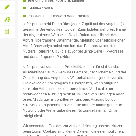
Telefonnummer, Mobilfunknummer
lassen
Individuelle
E-Mail-Adresse
Individuelle
Passwort und Passwort-Wiederholung
Druckanfrage
Gestaltungsanfrage
safer-print erhebt Daten über jeden Zugriff auf das Angebot (so
Hochwertige
genannte Serverlogfiles). Zu den Zugriffsdaten gehören: Name
Verpackung
der abgerufenen Webseite, Datei, Datum und Uhrzeit des
und
Abrufs, übertragene Datenmenge, Meldung über erfolgreichen
Versand
Papiergewicht-
inklusive
Abruf, Browsertyp nebst Version, das Betriebssystem des
Nutzers, Referrer URL (die zuvor besuchte Seite), IP-Adresse
Rechner
und der anfragende Provider.
safer-print verwendet die Protokolldaten nur für statistische
Auswertungen zum Zweck des Betriebs, der Sicherheit und der
Optimierung des Angebotes. Wir behalten uns jedoch vor, die
Protokolldaten nachträglich zu überprüfen, wenn aufgrund
konkreter Anhaltspunkte der berechtigte Verdacht einer
rechtswidrigen Nutzung besteht. Im Falle von Störungen oder
eines Missbrauchs behalten wir uns eine Anzeige bei den
Strafverfolgungsbehörden vor. Eine darüber hinausgehende
Nutzung oder Weitergabe dieser Nutzungsdaten an Dritte
erfolgt nicht.
Wir verwenden Cookies zur Authentifizierung unserer Nutzer
beim Login. Cookies sind kleine Dateien, die es ermöglichen,