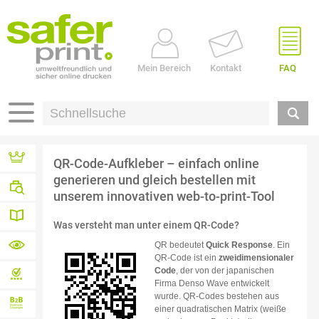
Mein Bereich
Kontakt
FAQ
QR-Code-Aufkleber – einfach online
generieren und gleich bestellen mit
Referenzen
unserem innovativen web-to-print-Tool
Branchen
Was versteht man unter einem QR-Code?
Druck-
QR bedeutet
Quick Response
. Ein
QR-Code ist ein
zweidimensionaler
Wissen
Materialübersicht
Code
, der von der japanischen
Firma Denso Wave entwickelt
von A – Z
wurde. QR-Codes bestehen aus
Profidatencheck
einer quadratischen Matrix (weiße