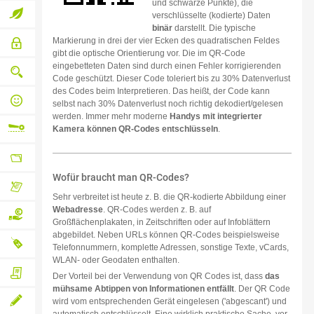
und schwarze Punkte), die
inklusive
Businesslösungen
verschlüsselte (kodierte) Daten
binär
darstellt. Die typische
web-to-
Umweltbewusstsein
Markierung in drei der vier Ecken des quadratischen Feldes
gibt die optische Orientierung vor. Die im QR-Code
Sicherer
print
eingebetteten Daten sind durch einen Fehler korrigierenden
Bestell-
Code geschützt. Dieser Code toleriert bis zu 30% Datenverlust
und
Qualitätssicherung
des Codes beim Interpretieren. Das heißt, der Code kann
Bezahlablauf
von
selbst nach 30% Datenverlust noch richtig dekodiert/gelesen
Druck
werden. Immer mehr moderne
Handys mit integrierter
Persönlicher
bis
Kamera können QR-Codes entschlüsseln
.
qualifizierter
Versand
Ansprechpartner
Flexible
Variable
Wofür braucht man QR-Codes?
Weiterverarbeitung
Absender-,
Sehr verbreitet ist heute z. B. die QR-kodierte Abbildung einer
Liefer-
Dieser
und
Webadresse
. QR-Codes werden z. B. auf
Kundenbereich
Rechnungsadressen
Großflächenplakaten, in Zeitschriften oder auf Infoblättern
lässt
abgebildet. Neben URLs können QR-Codes beispielsweise
keine
Auf
Wünsche
Telefonnummern, komplette Adressen, sonstige Texte, vCards,
offen
WLAN- oder Geodaten enthalten.
Rechnung
Neutraler
Der Vorteil bei der Verwendung von QR Codes ist, dass
das
mühsame Abtippen von Informationen entfällt
. Der QR Code
Eigenen
bezahlen
Versand
wird vom entsprechenden Gerät eingelesen ('abgescant') und
Lieferschein
beilegen