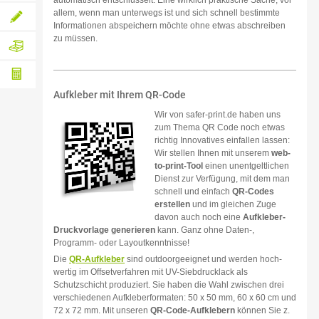
automatisch entschlüsselt. Eine wirklich praktische Sache, vor
lassen
Individuelle
allem, wenn man unterwegs ist und sich schnell bestimmte
Informationen abspeichern möchte ohne etwas abschreiben
Individuelle
zu müssen.
Druckanfrage
Gestaltungsanfrage
Hochwertige
Verpackung
und
Aufkleber mit Ihrem QR-Code
Versand
Papiergewicht-
inklusive
Wir von safer-print.de haben uns
Rechner
zum Thema QR Code noch etwas
richtig Innovatives einfallen lassen:
Wir stellen Ihnen mit unserem
web-
to-print-Tool
einen unentgeltlichen
Dienst zur Verfügung, mit dem man
schnell und einfach
QR-Codes
erstellen
und im gleichen Zuge
davon auch noch eine
Aufkleber-
Druck­vorlage generieren
kann. Ganz ohne Daten-,
Programm- oder Layoutkenntnisse!
Die
QR-Aufkleber
sind outdoor­geeignet und werden hoch­
wertig im Offset­verfahren mit UV-Sieb­druck­lack als
Schutzschicht produ­ziert. Sie haben die Wahl zwischen drei
verschie­denen Aufkleber­formaten: 50 x 50 mm, 60 x 60 cm und
72 x 72 mm. Mit unseren
QR-Code-Aufklebern
können Sie z.