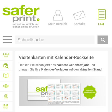
Mein Bereich
Kontakt
FAQ
Visitenkarten mit Kalender-Rückseite
Referenzen
Denken Sie schon jetzt ans
nächste Geschäftsjahr
und
bringen Sie Ihre
Kalender-Vorlagen
auf den
aktuellen Stand
!
Branchen
Druck-
Wissen
Materialübersicht
von A – Z
Profidatencheck