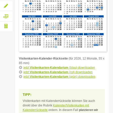
lassen
Individuelle
Individuelle
Druckanfrage
Gestaltungsanfrage
Hochwertige
Verpackung
und
Versand
Papiergewicht-
inklusive
Rechner
Visitenkarten-Kalender-Rückseite
(für 2026, 12 Monate, 55 x
85 mm)
jetzt
Visitenkarten-Kalendarium
(blau) downloaden
jetzt
Visitenkarten-Kalendarium
(rot) downloaden
jetzt
Visitenkarten-Kalendarium
(grün) downloaden
TIPP:
Visitenkarten mit Kalenderrückseite können Sie auch
direkt über die Rubrik
Kalender/Visitenkarten mit
Kalenderrückseite
ordern. In diesem Fall
platzieren wir