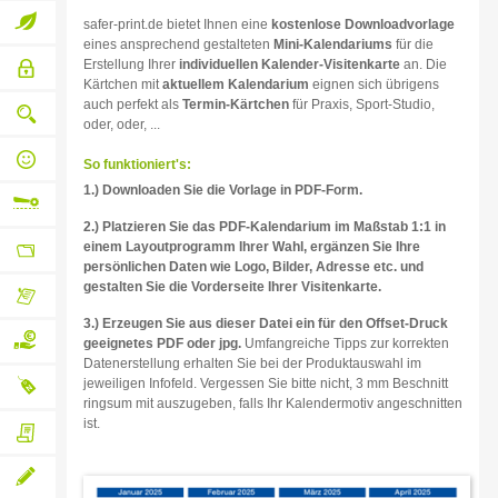
inklusive
Businesslösungen
safer-print.de bietet Ihnen eine
kostenlose Downloadvorlage
eines ansprechend gestalteten
Mini-Kalen­dariums
für die
web-to-
Umweltbewusstsein
Erstellung Ihrer
individuellen Kalender-Visitenkarte
an. Die
Kärtchen mit
aktuellem Kalendarium
eignen sich übrigens
Sicherer
print
auch perfekt als
Termin-Kärtchen
für Praxis, Sport-Studio,
Bestell-
oder, oder, ...
und
Qualitätssicherung
Bezahlablauf
von
So funktioniert's:
Druck
Persönlicher
1.) Downloaden Sie die Vorlage in PDF-Form.
bis
qualifizierter
Versand
Ansprechpartner
2.) Platzieren Sie das PDF-Kalendarium im Maßstab 1:1 in
Flexible
einem Layout­programm Ihrer Wahl, ergänzen Sie Ihre
persönlichen Daten wie Logo, Bilder, Adresse etc. und
Variable
Weiterverarbeitung
gestalten Sie die Vorderseite Ihrer Visitenkarte.
Absender-,
Liefer-
3.) Erzeugen Sie aus dieser Datei ein für den Offset-Druck
Dieser
und
Kundenbereich
geeignetes PDF oder jpg.
Umfangreiche Tipps zur korrekten
Rechnungsadressen
lässt
Datenerstellung erhalten Sie bei der Produktauswahl im
keine
Auf
jeweiligen Infofeld. Vergessen Sie bitte nicht, 3 mm Beschnitt
Wünsche
ringsum mit auszugeben, falls Ihr Kalendermotiv angeschnitten
offen
Rechnung
ist.
Neutraler
Eigenen
bezahlen
Versand
Lieferschein
beilegen