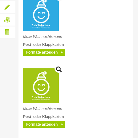
lassen
Individuelle
Individuelle
Druckanfrage
Gestaltungsanfrage
Hochwertige
Verpackung
Motiv Weihnachtsmann
und
Versand
Papiergewicht-
Post- oder Klappkarten
inklusive
Formate anzeigen
Rechner
Motiv Weihnachtsmann
Post- oder Klappkarten
Formate anzeigen