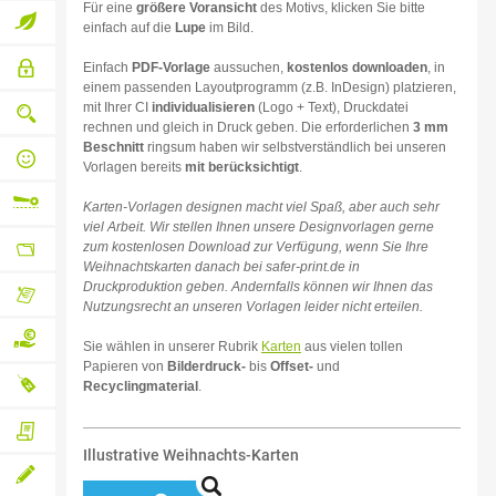
Für eine
größere Voransicht
des Motivs, klicken Sie bitte
inklusive
Businesslösungen
einfach auf die
Lupe
im Bild.
web-to-
Umweltbewusstsein
Einfach
PDF-Vorlage
aussuchen,
kostenlos downloaden
, in
einem passenden Layoutprogramm (z.B. InDesign) platzieren,
Sicherer
print
mit Ihrer CI
individualisieren
(Logo + Text), Druckdatei
Bestell-
rechnen und gleich in Druck geben. Die erforderlichen
3 mm
und
Qualitätssicherung
Bezahlablauf
Beschnitt
ringsum haben wir selbstverständlich bei unseren
von
Vorlagen bereits
mit berücksichtigt
.
Druck
Persönlicher
bis
qualifizierter
Karten-Vorlagen designen macht viel Spaß, aber auch sehr
Versand
Ansprechpartner
viel Arbeit. Wir stellen Ihnen unsere Designvorlagen gerne
Flexible
zum kostenlosen Download zur Verfügung, wenn Sie Ihre
Weihnachtskarten danach bei safer-print.de in
Variable
Weiterverarbeitung
Druckproduktion geben. Andernfalls können wir Ihnen das
Absender-,
Nutzungsrecht an unseren Vorlagen leider nicht erteilen.
Liefer-
Dieser
und
Kundenbereich
Rechnungsadressen
Sie wählen in unserer Rubrik
Karten
aus vielen tollen
lässt
Papieren von
Bilderdruck-
bis
Offset-
und
keine
Auf
Recyclingmaterial
.
Wünsche
offen
Rechnung
Neutraler
Illustrative Weihnachts-Karten
Eigenen
bezahlen
Versand
Lieferschein
beilegen