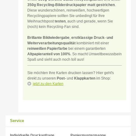
350g Recycling-Bilderdruckpapier matt gestrichen
.
Diese wunderschönen, reinweißen, hochwertigen
Recyclingpapiere sollten Sie unbedingt für Ihre
Weihnachtspost
testen
, auch und gerade, wenn Sie
(noch) kein Recycling-Fan sind.
Brillante Bildwiedergabe
,
erstklassige Druck- und
Weiterverarbeitungsqualität
kombiniert mit einer
reinweißen Papierfarbe
bei einem garantierten
Altpapieranteil von 100%
. So macht Umweltbewusstsein
Spaß und sieht auch noch toll aus!
Sie möchten Ihre Karten drucken lassen? Hier geht's
direkt zu unseren
Post-
und
Klappkarten
im Shop:
jetzt zu den Karten
Service
Individuelle Druckanfrage
Papiermustermappe