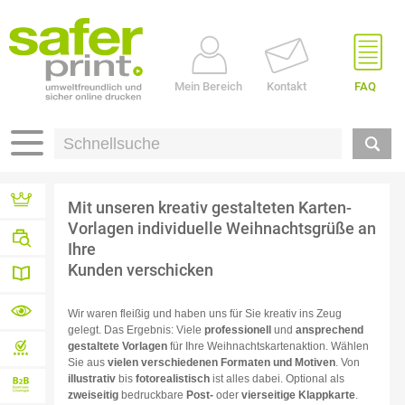
Mein Bereich
Kontakt
FAQ
Mit unseren kreativ gestalteten Karten-
Vorlagen individuelle Weihnachtsgrüße an
Referenzen
Ihre
Kunden verschicken
Branchen
Druck-
Wir waren fleißig und haben uns für Sie kreativ ins Zeug
gelegt. Das Ergebnis: Viele
professionell
und
ansprechend
Wissen
Materialübersicht
gestaltete Vorlagen
für Ihre Weihnachtskartenaktion. Wählen
Sie aus
vielen verschiedenen Formaten und Motiven
. Von
von A – Z
illustrativ
bis
fotorealistisch
ist alles dabei. Optional als
Profidatencheck
zweiseitig
bedruckbare
Post-
oder
vierseitige Klappkarte
.