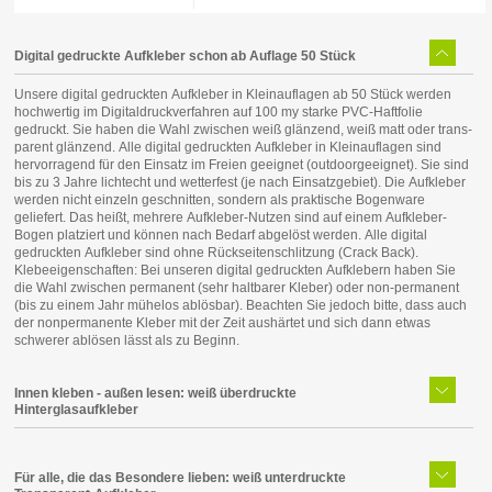
Digital gedruckte Aufkleber schon ab Auflage 50 Stück
Unsere digital gedruckten Aufkleber in Kleinauflagen ab 50 Stück werden
hochwertig im Digital­druck­verfahren auf 100 my starke PVC-Haft­folie
gedruckt. Sie haben die Wahl zwischen weiß glänzend, weiß matt oder trans­
parent glänzend. Alle digital gedruckten Auf­kleber in Klein­auflagen sind
hervor­ragend für den Einsatz im Freien geeignet (out­door­geeignet). Sie sind
bis zu 3 Jahre licht­echt und wetter­fest (je nach Einsatz­gebiet). Die Auf­kleber
werden nicht ein­zeln ge­schnitten, sondern als praktische Bogenware
geliefert. Das heißt, mehrere Aufkleber-Nutzen sind auf einem Aufkleber-
Bogen platziert und können nach Bedarf abgelöst werden. Alle digital
gedruckten Aufkleber sind ohne Rück­seiten­schlitzung (Crack Back).
Klebeeigenschaften: Bei unseren digital gedruckten Aufklebern haben Sie
die Wahl zwischen permanent (sehr haltbarer Kleber) oder non-permanent
(bis zu einem Jahr mühelos ablösbar). Beachten Sie jedoch bitte, dass auch
der nonpermanente Kleber mit der Zeit aushärtet und sich dann etwas
schwerer ablösen lässt als zu Beginn.
Innen kleben - außen lesen: weiß überdruckte
Hinterglasaufkleber
Für alle, die das Besondere lieben: weiß unterdruckte