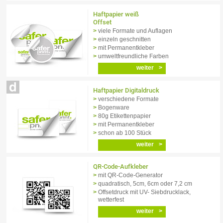
Haftpapier weiß
Offset
viele Formate und Auflagen
einzeln geschnitten
mit Permanentkleber
umweltfreundliche Farben
weiter
Haftpapier Digitaldruck
verschiedene Formate
Bogenware
80g Etikettenpapier
mit Permanentkleber
schon ab 100 Stück
weiter
QR-Code-Aufkleber
mit QR-Code-Generator
quadratisch, 5cm, 6cm oder 7,2 cm
Offsetdruck mit UV- Sieb­drucklack,
wetterfest
weiter