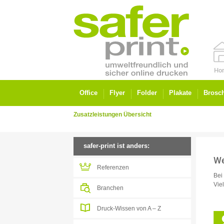
Ho
Office
Flyer
Folder
Plakate
Brosc
Zusatzleistungen Übersicht
safer-print ist anders:
We
Referenzen
Bei
Vie
Branchen
Druck-Wissen von A – Z