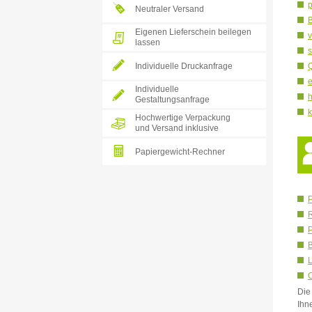
p
Neutraler Versand
B
Eigenen Lieferschein beilegen
v
lassen
s
Individuelle Druckanfrage
Q
e
Individuelle
h
Gestaltungsanfrage
k
Hochwertige Verpackung
und Versand inklusive
Papiergewicht-Rechner
P
P
B
L
O
Die
Ihn