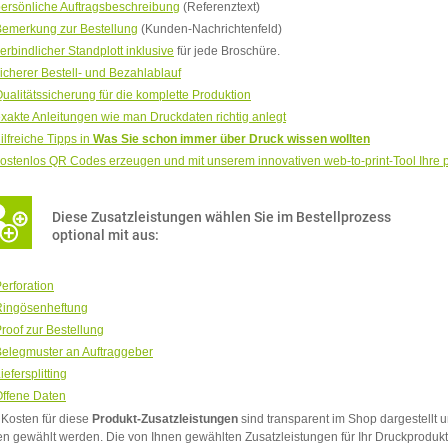
ersönliche Auftragsbeschreibung
(Referenztext)
emerkung zur Bestellung
(Kunden-Nachrichtenfeld)
erbindlicher Standplott inklusive
für jede Broschüre.
icherer Bestell- und Bezahlablauf
ualitätssicherung für die komplette Produktion
xakte Anleitungen wie man Druckdaten richtig anlegt
ilfreiche Tipps in
Was Sie schon immer über Druck wissen wollten
ostenlos QR Codes erzeugen und mit unserem innovativen web-to-print-Tool Ihre 
Diese Zusatzleistungen wählen Sie im Bestellprozess
optional mit aus:
erforation
Ringösenheftung
roof zur Bestellung
elegmuster an Auftraggeber
iefersplitting
ffene Daten
 Kosten für diese
Produkt-Zusatzleistungen
sind transparent im Shop dargestellt 
en gewählt werden. Die von Ihnen gewählten Zusatzleistungen für Ihr Druckproduk