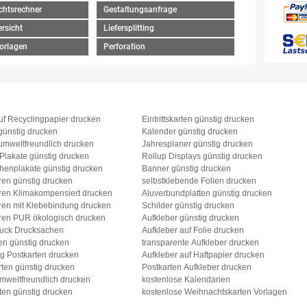
chtsrechner
Gestaltungsanfrage
rsicht
Liefersplitting
orlagen
Perforation
uf Recyclingpapier drucken
Eintrittskarten günstig drucken
günstig drucken
Kalender günstig drucken
umweltfreundlich drucken
Jahresplaner günstig drucken
 Plakate günstig drucken
Rollup Displays günstig drucken
henplakate günstig drucken
Banner günstig drucken
ren günstig drucken
selbstklebende Folien drucken
ren Klimakompensiert drucken
Aluverbundplatten günstig drucken
ren mit Klebebindung drucken
Schilder günstig drucken
ren PUR ökologisch drucken
Aufkleber günstig drucken
ruck Drucksachen
Aufkleber auf Folie drucken
en günstig drucken
transparente Aufkleber drucken
g Postkarten drucken
Aufkleber auf Haftpapier drucken
ten günstig drucken
Postkarten Aufkleber drucken
mweltfreundlich drucken
kostenlose Kalendarien
ten günstig drucken
kostenlose Weihnachtskarten Vorlagen