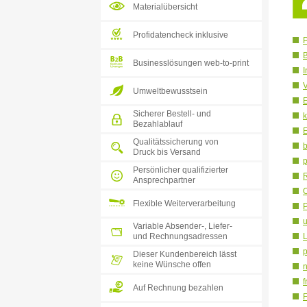
Materialübersicht
Profidatencheck inklusive
P
B
Businesslösungen web-to-print
I
V
Umweltbewusstsein
E
Sicherer Bestell- und
k
Bezahlablauf
E
Qualitätssicherung von
Druck bis Versand
p
Persönlicher qualifizierter
Ansprechpartner
O
Flexible Weiterverarbeitung
P
Variable Absender-, Liefer-
und Rechnungsadressen
L
Dieser Kundenbereich lässt
keine Wünsche offen
n
f
Auf Rechnung bezahlen
F