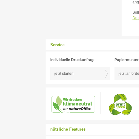
ang
Sol
Dru
Service
Individuelle Druckanfrage
Papiermuste
jetzt starten
jetzt anford
nützliche Features