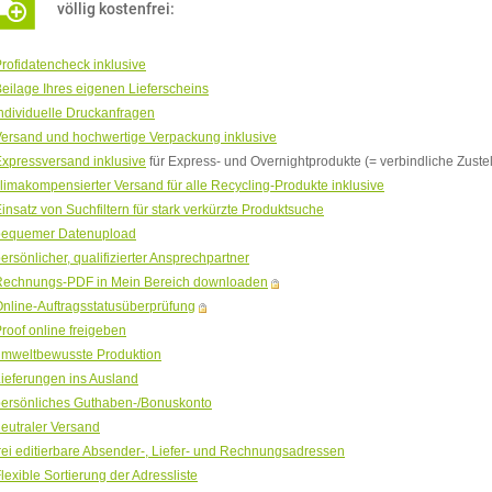
völlig kostenfrei:
rofidatencheck inklusive
eilage Ihres eigenen Lieferscheins
ndividuelle Druckanfragen
ersand und hochwertige Verpackung inklusive
xpressversand inklusive
für Express- und Overnightprodukte (= verbindliche Zust
limakompensierter Versand für alle Recycling-Produkte inklusive
insatz von Suchfiltern für stark verkürzte Produktsuche
bequemer Datenupload
ersönlicher, qualifizierter Ansprechpartner
Rechnungs-PDF in Mein Bereich downloaden
nline-Auftragsstatusüberprüfung
roof online freigeben
umweltbewusste Produktion
ieferungen ins Ausland
persönliches Guthaben-/Bonuskonto
eutraler Versand
rei editierbare Absender-, Liefer- und Rechnungsadressen
lexible Sortierung der Adressliste