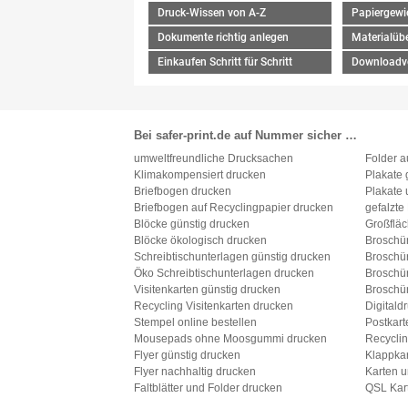
Druck-Wissen von A-Z
Papiergewi
Dokumente richtig anlegen
Materialübe
Einkaufen Schritt für Schritt
Downloadv
Bei safer-print.de auf Nummer sicher …
umweltfreundliche Drucksachen
Folder a
Klimakompensiert drucken
Plakate 
Briefbogen drucken
Plakate 
Briefbogen auf Recyclingpapier drucken
gefalzte
Blöcke günstig drucken
Großfläc
Blöcke ökologisch drucken
Broschü
Schreibtischunterlagen günstig drucken
Broschü
Öko Schreibtischunterlagen drucken
Broschü
Visitenkarten günstig drucken
Broschü
Recycling Visitenkarten drucken
Digitald
Stempel online bestellen
Postkart
Mousepads ohne Moosgummi drucken
Recyclin
Flyer günstig drucken
Klappkar
Flyer nachhaltig drucken
Karten u
Faltblätter und Folder drucken
QSL Kar