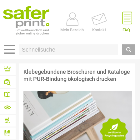
Mein Bereich
Kontakt
FAQ
Klebegebundene Broschüren und Kataloge
mit PUR-Bindung ökologisch drucken
Referenzen
Branchen
Druck-
Wissen
Materialübersicht
von A – Z
Profidatencheck