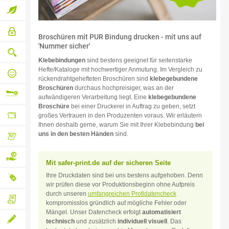
inklusive
Businesslösungen
web-to-
Umweltbewusstsein
Broschüren mit PUR Bindung drucken - mit uns auf
Sicherer
'Nummer sicher'
print
Bestell-
und
Klebebindungen
sind bestens geeignet für seitenstarke
Qualitätssicherung
Bezahlablauf
Hefte/Kataloge mit hochwertiger Anmutung. Im Vergleich zu
von
rückendrahtgehefteten Broschüren sind
klebegebundene
Druck
Persönlicher
Broschüren
durchaus hochpreisiger, was an der
bis
qualifizierter
Versand
aufwändigeren Verarbeitung liegt. Eine
klebegebundene
Ansprechpartner
Broschüre
bei einer Druckerei in Auftrag zu geben, setzt
Flexible
großes Vertrauen in den Produzenten voraus. Wir erläutern
Ihnen deshalb gerne, warum Sie mit Ihrer Klebebindung
bei
Variable
Weiterverarbeitung
uns in den besten Händen
sind.
Absender-,
Liefer-
Dieser
und
Kundenbereich
Rechnungsadressen
Mit safer-print.de auf der sicheren Seite
lässt
keine
Auf
Ihre Druckdaten sind bei uns bestens aufgehoben. Denn
Wünsche
wir prüfen diese vor Produktionsbeginn ohne Aufpreis
offen
durch unseren
umfangreichen Profidatencheck
Rechnung
Neutraler
kompromisslos gründlich auf mögliche Fehler oder
Mängel. Unser Datencheck erfolgt
automatisiert
Eigenen
bezahlen
Versand
Lieferschein
technisch
und zusätzlich
individuell visuell
. Das
beilegen