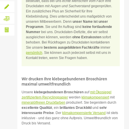
bedeutet, dass bei uns
echte Menschen vom Fach
Ihre
lassen
Individuelle
Druckdaten
mit Augen und Sachverstand
gegenprüfen.
Ein zusätzliches Plus an Sicherheit für Ihre
Individuelle
Druckanfrage
Klebebindung. Dies unterscheidet uns maßgeblich von
Gestaltungsanfrage
unseren Mitbewerbern. Denn
unser Name ist unser
Hochwertige
Programm
. Sie und Ihr Auftrag sind
keine fortlaufende
Verpackung
Nummer
bei uns. Druckdaten-Defizite, die wir selbst
und
ausgleichen können, werden
ohne Extrakosten
sofort
Versand
Papiergewicht-
behoben. Bei Rückfragen zu Druckdaten kontaktieren
inklusive
Sie unsere
bestens ausgebildeten Fachkräfte
immer
Rechner
persönlich
. Sie können auch jederzeit selbst mit uns in
Kontakt treten, wenn Sie Fragen haben.
Wir drucken Ihre klebegebundenen Broschüren
maximal umweltfreundlich
Unsere
klebegebundenen Broschüren
auf
mit Ökosiegel
zertifiziertem Recyclingpapier
werden
klimakompensiert
mit
mineralölfreien Druckfarben
produziert. Sie begeistern durch
excellente Qualität
, ein
brillantes Druckbild
und
sehr
interessante Preise
. Der
klimakompensierte Versand
ist stets
inklusive - und das ganz ohne Aufpreis. Umweltfreundlich von
Druck bis Versand.