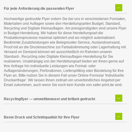
Für jede Anforderung die passenden Flyer
Hochwertige gedruckte Flyer ordern Sie bei uns in verschiedenen Formaten,
Materialien und Auflagen sowie den Herstellungsarten Budget, Standard,
Recycling und Digitale Kleinauflagen. Am preisgünstigsten sind unsere Flyer
in Budget-Herstellung. Wir haben für diese Herstellungsart die
Produktionsprozesse maximal optimiert und wo möglich automatisiert.
Bestimmte Zusatzleistungen wie Belegmuster-Service, Auslandsversand,
Proof mit an die Druckmaschine zur Farbabstimmumg oder Lagerhaltung mit
Versand on Demand können wir ausschließlich im Rahmen unserer
Standard-, Recycling oder Digitale Kleinauflagen-Herstellung für Sie
realisieren. Unabhängig von der Herstellungsart bieten wir Ihnen gerne auf
Ihre Anfrage hin individuelle Leistungen wie Format- oder
Auflagenänderungen, Perforationen, Liefersplitting oder Bündelung für Ihre
Flyer an. Bitte nutzen Sie in diesem Fall unser Online-Formular 'Individuelle
Druckanfrage'. Wir lassen Ihnen zeitnah ein unverbindliches Angebot per
Email zukommen, auch wenn Sie noch kein Kunde von safer-print.de sind.
Recyclingflyer — umweltbewusst und brillant gedruckt
Beste Druck und Schnittqualität für Ihre Flyer