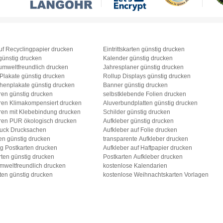
uf Recyclingpapier drucken
Eintrittskarten günstig drucken
günstig drucken
Kalender günstig drucken
umweltfreundlich drucken
Jahresplaner günstig drucken
 Plakate günstig drucken
Rollup Displays günstig drucken
henplakate günstig drucken
Banner günstig drucken
ren günstig drucken
selbstklebende Folien drucken
ren Klimakompensiert drucken
Aluverbundplatten günstig drucken
ren mit Klebebindung drucken
Schilder günstig drucken
ren PUR ökologisch drucken
Aufkleber günstig drucken
ruck Drucksachen
Aufkleber auf Folie drucken
en günstig drucken
transparente Aufkleber drucken
g Postkarten drucken
Aufkleber auf Haftpapier drucken
ten günstig drucken
Postkarten Aufkleber drucken
mweltfreundlich drucken
kostenlose Kalendarien
ten günstig drucken
kostenlose Weihnachtskarten Vorlagen