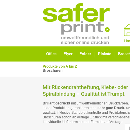
Ho
Office
Flyer
Folder
Plakate
Brosc
Produkte von A bis Z
Broschüren
Mit Rückendrahtheftung, Klebe- oder
Spiralbindung – Qualität ist Trumpf.
Brillant gedruckt
mit umweltfreundlichen Druckfarben. Qu
in der Produktion garantieren eine
sehr gute Druck- un
qualität
. Inklusive Stand­plott­kontrolle und Profi­datenc
Broschüren schon ab Auflage 1 Stück mit verschieden
Individuelle Liefertermine und Formate auf Anfrage.