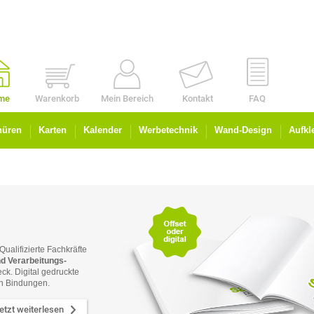
me
Warenkorb
Mein Bereich
Kontakt
FAQ
hüren
Karten
Kalender
Werbetechnik
Wand-Design
Aufkl
alifizierte Fach­kräfte
d Ver­arbeitungs­
heck. Digital gedruckte
en Bindungen.
jetzt weiterlesen