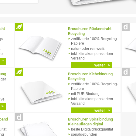
aht
Broschüren Rückendraht
Recycling
gs­
zertifizierte 100% Recycling-
Papiere
t
natur- oder reinweiß
io
inkl. klimakompensiertem
Versand
weiter
dung
Broschüren Klebebindung
Recycling
iger
zertifizierte 100% Recycling-
Papiere
mit PUR Bindung
inkl. klimakompensiertem
ive
Versand
weiter
lband
Broschüren Spiralbindung
Kleinauflagen digital
ität
beste Digitaldruckqualität
ung
spiralgebunden