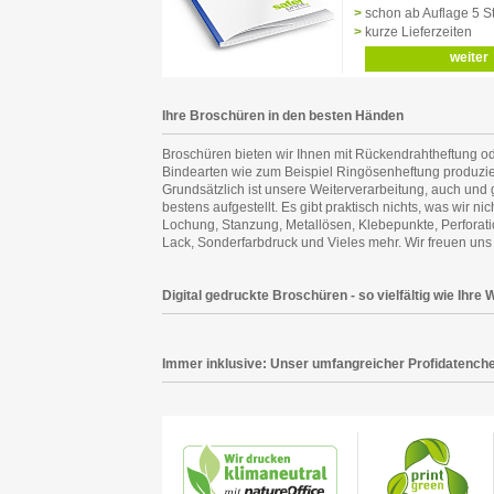
schon ab Auflage 5 S
kurze Lieferzeiten
weiter
Ihre Broschüren in den besten Händen
Broschüren bieten wir Ihnen mit Rückendrahtheftung o
Anfrage. Auch im Bereich digital gedruckte Broschüren-Kl
Bindearten wie zum Beispiel Ringösenheftung produzier
verfügen wir über ein bestens sortiertes Produkt-Portf
Grundsätzlich ist unsere Weiterverarbeitung, auch und
Materialvielfalt und vielen verschiedenen Bindungsarten v
bestens aufgestellt. Es gibt praktisch nichts, was wir n
hin zu Klebebindung mit oder ohne Fälzelband. Ihre Bro
Lochung, Stanzung, Metallösen, Klebepunkte, Perforation
und absolut sicheren Händen. Sie haben Ihr Wunsch-Pr
Lack, Sonderfarbdruck und Vieles mehr. Wir freuen uns 
Digital gedruckte Broschüren - so vielfältig wie Ih
Immer inklusive: Unser umfangreicher Profidatenche