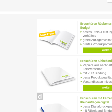
Broschüren Rückendr
Budget
bestes Preis-/Leistun
verhältnis
große Auflagenvielfal
breites Produktportfol
weiter
Broschüren Klebebin
Papiere aus nachhalt
Forstwirtschaft
mit PUR Bindung
beste Produktqualität
Versandkosten inklus
weiter
Broschüren mit Fälze
Kleinauflagen digital
beste Digitaldruckqual
mit Fälzelband-Bind