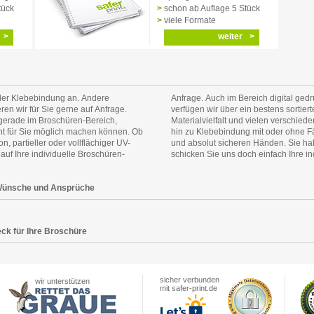
tück
schon ab Auflage 5 Stück
viele Formate
weiter
der Klebebindung an. Andere
einauflagen ab Auflage 5 Stück
en wir für Sie gerne auf Anfrage.
olio. Wählen Sie aus einer großen
 gerade im Broschüren-Bereich,
on Rückendraht- über Spiral-, bis
icht für Sie möglich machen können. Ob
schüre ist bei uns in professionellen
, partieller oder vollflächiger UV-
odukt online nicht gefunden? Dann
auf Ihre individuelle Broschüren-
schicken Sie uns doch einfach Ihre in
re Wünsche und Ansprüche
ck für Ihre Broschüre
sicher verbunden
wir unterstützen
mit safer-print.de