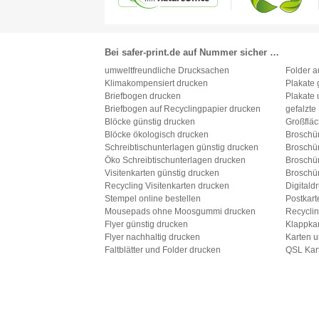
Bei safer-print.de auf Nummer sicher …
umweltfreundliche Drucksachen
Folder a
Klimakompensiert drucken
Plakate 
Briefbogen drucken
Plakate 
Briefbogen auf Recyclingpapier drucken
gefalzte
Blöcke günstig drucken
Großfläc
Blöcke ökologisch drucken
Broschü
Schreibtischunterlagen günstig drucken
Broschü
Öko Schreibtischunterlagen drucken
Broschü
Visitenkarten günstig drucken
Broschü
Recycling Visitenkarten drucken
Digitald
Stempel online bestellen
Postkart
Mousepads ohne Moosgummi drucken
Recyclin
Flyer günstig drucken
Klappkar
Flyer nachhaltig drucken
Karten u
Faltblätter und Folder drucken
QSL Kar